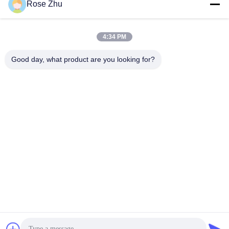
Rose Zhu
4:34 PM
Good day, what product are you looking for?
24 ιντσών Desktop OCR Passport Reader Hotel Check In
Περίπτερο με κάμερα αναγνώρισης προσώπου και θερμικό
εκτυπωτή 80 mm
self service περίπτερο
2026-06-26
261 απόψεις