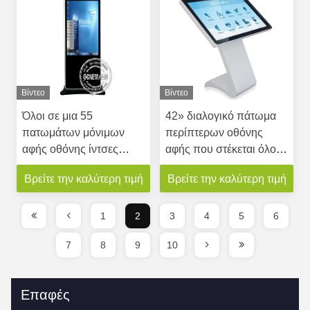
περίπτερων ψηφιακή
Βίντεο
Βίντεο
Όλοι σε μια 55
42» διαλογικό πάτωμα
πατωμάτων μόνιμων
περίπτερων οθόνης
αφής οθόνης ίντσες
αφής που στέκεται όλους
οργάνων ελέγχου
σε ένα PC
Βρείτε την καλύτερη τιμή
Βρείτε την καλύτερη τιμή
περίπτερων με την
οθόνη IR
1
2
3
4
5
6
7
8
9
10
Επαφές