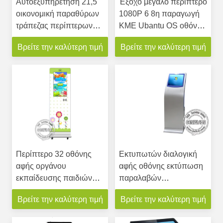
Αυτοεξυπηρέτηση 21,5
Έξοχο μεγάλο περίπτερο
οικονομική παραθύρων
1080P 6 8η παραγωγή
τράπεζας περίπτερων
ΚΜΕ Ubantu OS οθόνης
οθόνης αφής ίντσας
αφής PCAP ίντσας I7
Βρείτε την καλύτερη τιμή
Βρείτε την καλύτερη τιμή
PCAP με το
διαλογικό
πληκτρολόγιο
Περίπτερο 32 οθόνης
Εκτυπωτών διαλογική
αφής οργάνου
αφής οθόνης εκτύπωση
εκπαίδευσης παιδιών
παραλαβών
φορητή NFC εκτύπωση
υποστήριξης εξεδρών
Βρείτε την καλύτερη τιμή
Βρείτε την καλύτερη τιμή
λογότυπων καμερών
συστημάτων
ίντσας
σηματοδότησης