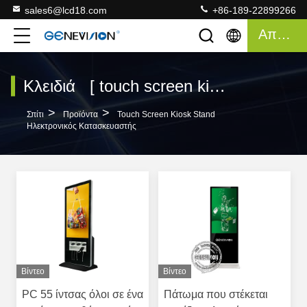
sales6@lcd18.com
+86-189-22899266
Απόσπασμα
Κλειδιά [ touch screen kiosk stand ] Συμφωνία 120 Προϊόντα
>
>
Σπίτι
Προϊόντα
Touch Screen Kiosk Stand
Ηλεκτρονικός Κατασκευαστής
Βίντεο
Βίντεο
PC 55 ίντσας όλοι σε ένα
Πάτωμα που στέκεται