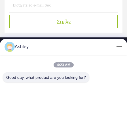
Στείλε
Ashley
4:23 AM
SHENZHEN MERCEDESTECHNOLOGY CO.,
Good day, what product are you looking for?
LTD.
sales6@lcd18.com
+86-189-22899266
4/F, χτίζοντας Δ, βιομηχανικό πάρκο GongChuangYing,
δρόμος Baodan Νο 8, Danzhutou, οδός Nanwan, περιοχή