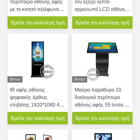
περίπτερο οθόνης αφής
τον έξοχο λεπτό
με το κινητό τηλέφωνο
αρρενωπό LCD οθόνης
τηλεφωνικών έξυπνο
αφής 43 ίντσας
Βρείτε την καλύτερη τιμή
Βρείτε την καλύτερη τιμή
κυττάρων ασύρματος
διαφημιστικό φορέα
σταθμός χρέωσης
περίπτερων
Βίντεο
Βίντεο
IR αφής οθόνης
Μαύρα παράθυρα 10
ψηφιακός όρθιος
διαλογικό περίπτερο
επιβάτης 1920*1080 43
οθόνης αφής 55 ίντσα με
ίντσας περίπτερων
5G για την έκθεση
Βρείτε την καλύτερη τιμή
Βρείτε την καλύτερη τιμή
αρρενωπός για το
εστιατόριο