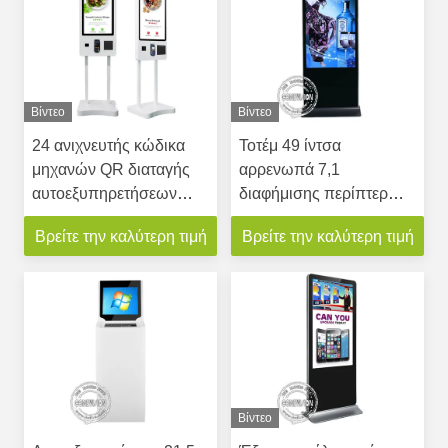
Βίντεο
Βίντεο
24 ανιχνευτής κώδικα
Τοτέμ 49 ίντσα
μηχανών QR διαταγής
αρρενωπά 7,1
αυτοεξυπηρετήσεων
διαφήμισης περίπτερων
περίπτερων οθόνης
LCD οθόνης αφής IR με
Βρείτε την καλύτερη τιμή
Βρείτε την καλύτερη τιμή
αφής ίντσας με τον
HDMI μέσα
εκτυπωτή
Βίντεο