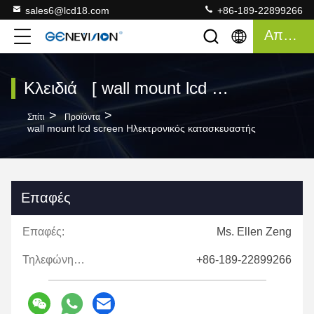
sales6@lcd18.com
+86-189-22899266
Απόσπασμα
Κλειδιά [ wall mount lcd screen ] Συμφωνία 120 Προϊόντα
>
>
Σπίτι
Προϊόντα
wall mount lcd screen Ηλεκτρονικός κατασκευαστής
Επαφές
Επαφές:
Ms. Ellen Zeng
Τηλεφώνημα:
+86-189-22899266