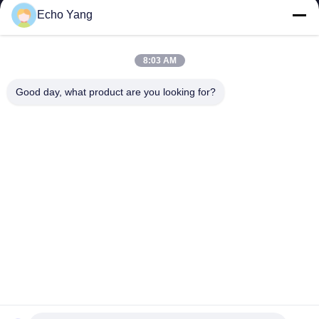
Echo Yang
8:03 AM
SHENZHEN MERCEDESTECHNOLOGY CO.,
Good day, what product are you looking for?
LTD.
sales6@lcd18.com
+86-189-22899266
4/F, χτίζοντας Δ, βιομηχανικό πάρκο GongChuangYing,
δρόμος Baodan Νο 8, Danzhutou, οδός Nanwan, περιοχή
Longgang, πόλη Shenzhen, 518114, Κίνα (ηπειρωτική χώρα)
Κίνα Καλή ποιότητα Ψηφιακό σύστημα σηματοδότησης WIFI Προμηθευτής.
2013-2026 Shenzhen MercedesTechnology Co., Ltd. Όλα τα δικαιώματα
διατηρούνται.