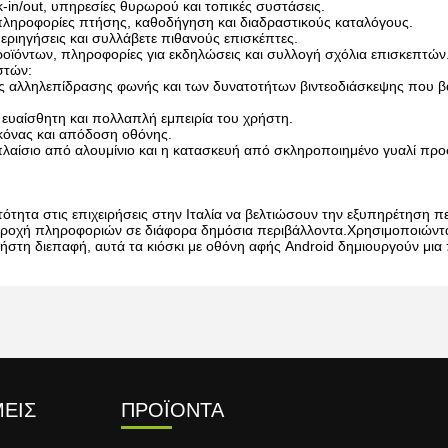
-in/out, υπηρεσίες θυρωρού και τοπικές συστάσεις.
 πληροφορίες πτήσης, καθοδήγηση και διαδραστικούς καταλόγους.
 περιηγήσεις και συλλάβετε πιθανούς επισκέπτες.
προϊόντων, πληροφορίες για εκδηλώσεις και συλλογή σχόλια επισκεπτών
στών:
ς αλληλεπίδρασης φωνής και των δυνατοτήτων βιντεοδιάσκεψης που βα
, ευαίσθητη και πολλαπλή εμπειρία του χρήστη.
ικόνας και απόδοση οθόνης.
πλαίσιο από αλουμίνιο και η κατασκευή από σκληροποιημένο γυαλί πρ
τότητα στις επιχειρήσεις στην Ιταλία να βελτιώσουν την εξυπηρέτηση π
παροχή πληροφοριών σε διάφορα δημόσια περιβάλλοντα.Χρησιμοποιώντ
ρήστη διεπαφή, αυτά τα κιόσκι με οθόνη αφής Android δημιουργούν μια 
ΜΕΊΣ
ΠΡΟΪΌΝΤΑ