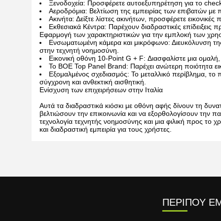
Ξενοδοχεία: Προσφέρετε αυτοεξυπηρέτηση για το check
Αεροδρόμια: Βελτίωση της εμπειρίας των επιβατών με
Ακινήτα: Δείξτε λίστες ακινήτων, προσφέρετε εικονικές
Εκθεσιακά Κέντρα: Παρέχουν διαδραστικές επίδειξεις 
Εφαρμογή των χαρακτηριστικών για την εμπλοκή των χρη
Ενσωματωμένη κάμερα και μικρόφωνο: Διευκόλυνση τη
στην τεχνητή νοημοσύνη.
Εικονική οθόνη 10-Point G + F: Διασφαλίστε μια ομαλή
Το BOE Top Panel Brand: Παρέχει ανώτερη ποιότητα ε
Εξομαλμένος σχεδιασμός: Το μεταλλικό περίβλημα, το 
σύγχρονη και ανθεκτική αισθητική.
Ενίσχυση των επιχειρήσεων στην Ιταλία
Αυτά τα διαδραστικά κιόσκι με οθόνη αφής δίνουν τη δυνα
βελτιώσουν την επικοινωνία και να εξορθολογίσουν την 
τεχνολογία τεχνητής νοημοσύνης και μια φιλική προς το χ
και διαδραστική εμπειρία για τους χρήστες.
ΠΕΡΊΠΟΥ Ε