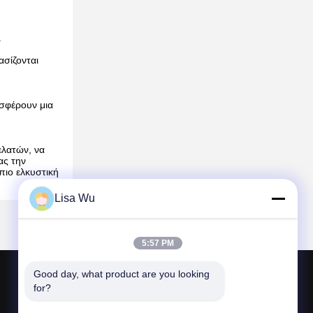
.
σίζονται
οσφέρουν μια
ελατών, να
ας την
πιο ελκυστική
Lisa Wu
5:57 PM
Good day, what product are you looking 
ΕΠΑΦΉ ΗΠΑ
for?