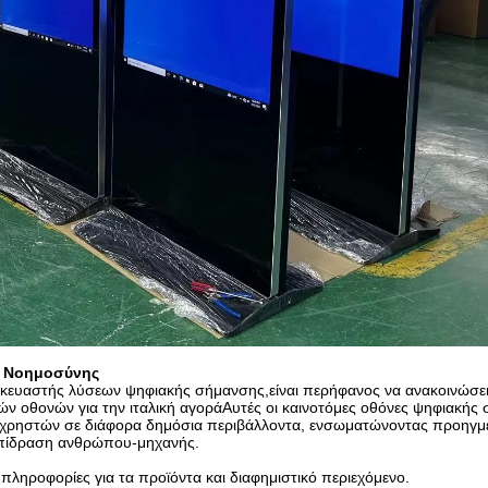
ς Νοημοσύνης
κευαστής λύσεων ψηφιακής σήμανσης,είναι περήφανος να ανακοινώσει
ν οθονών για την ιταλική αγοράΑυτές οι καινοτόμες οθόνες ψηφιακής
ων χρηστών σε διάφορα δημόσια περιβάλλοντα, ενσωματώνοντας προηγμ
επίδραση ανθρώπου-μηχανής.
ληροφορίες για τα προϊόντα και διαφημιστικό περιεχόμενο.