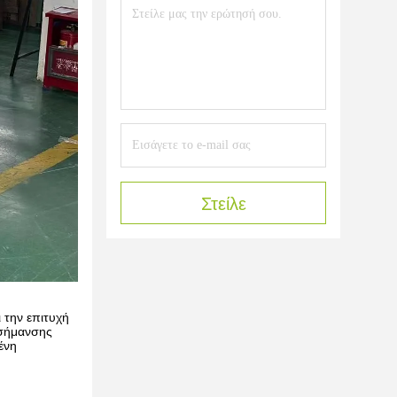
Στείλε
 την επιτυχή
 σήμανσης
ένη