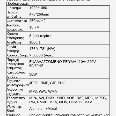
Προδιαγραφή:
Ψήφισμα
1920*1080
Περιοχή
476*268mm
επίδειξης
Φωτεινότητα
250cd/m2
Αριθμός
16.7M
χρώματος
Χρόνος
8 (κα) περίπου
απόκρισης
Αντίθεση
1000:1
Γωνία
178°/178° (H/V)
άποψης
Χρόνος ζωής
> 50000 (ώρες)
Παροχή
ΕΝΑΛΛΑΣΣΌΜΕΝΟ ΡΕΎΜΑ 110V~240V,
ηλεκτρικού
50/60HZ
ρεύματος
Κατανάλωση
30W
ισχύος
Σχήματα
JPEG, BMP, GIF, PNG
φωτογραφιών
Ακουστικά
MP3, WAV, WMA
σχήματα
Τηλεοπτικό
MP4, AVI, DIVX, XVID, VOB, DAT, MPG, MPEG,
σχήμα
RM, RMVB, MKV, MOV, HDMOV, M4V
Υλικό της
Aluminum+Metal
Shell
Σταθμός
3pc ασύρματα μαξιλάρια χρέωσης και λιμένες 2pc