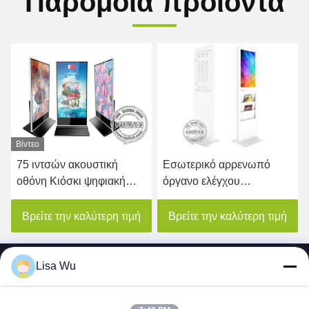
Παρόμοια προϊόντα
Βίντεο
75 ιντσών ακουστική
Εσωτερικό αρρενωπό
οθόνη Κιόσκι ψηφιακή
όργανο ελέγχου
σήμανση πάτωμα στέκεται
συστημάτων
διαφημιστικό εξοπλισμό
σηματοδότησης LCD
Βρείτε την καλύτερη τιμή
Βρείτε την καλύτερη τιμή
περίπτερων ψηφιακό που
διαφημίζει 22 ίντσες με το
ράφι εφημερίδων
Lisa Wu