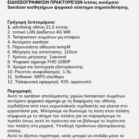
ΕΙΔΗΣΕΟΓΡΑΦΙΚΏΝ ΠΡΑΚΤΟΡΕΊΩΝ ίντσας αυτόματο
Sanitizer αισθητήρων ψηφιακό σύστημα σηματοδότησης
Γρήγορη λεπτομέρεια:
1.
advrtising οθόνη 21,5 ίντσας
2. τοπικό LAN Διαδίκτυο 4G Wifi
3. Tempsensor σωμάτων μη-επαφών
4. Αυτόματο sanitizer
5. Παρουσιάστε αίθουσα tempM
6. Μέτρηση της απόστασης: 110cm
7. Χρόνος μέτρησης: 1second
8. Ψηφιακό sigange FHD 1080P
9. Χρώμα και λειτουργία εξατομίκευσης
10. Ρευστός ανεφοδιασμός: 1-5L
11. Softwear: MIPS ελεύθερο
12. Τηλεφωνική εφαρμογή: IOS, αρρενωπό
Περιγραφή:
Αυτό το sanitizer απολύμανσης χεριών temsensor σωμάτων
αυτόματο ψηφιακό sigange με τη διαφήμιση της οθόνης
σχεδιάζεται από τους ευρωπαϊκούς σχεδιαστές και γίνεται στο
εργοστάσιό μας. Μπορούμε να δώσουμε τη λύση στον πελάτη
σύμφωνα με το αίτημα του πελάτη για να παραγάγουμε το
προϊόν όπως αυτό το πρότυπο και να βάλουμε το λογότυπο
του πελάτη στη μηχανή. Υποδοχή προϊόντων εξατομίκευσης
επίσης.
Αυτό το έξυπνο περίπτερο, εσείς μπορεί να επιλέξει μόνο το