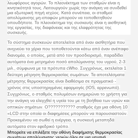
λεωφόρους αγορών. Το πλεονέκτημα των σταθμών είναι η
κινητικότητά τους. Λειτουργούν χωρίς την ανάγκη να συνδεθεί
μια εξωτερική πηγή ισχύος. Κατά συνέπεια, οι σταθμοί
απολύμανσης μη-επαφών μπορούν να τοποθετηθούν
οπουδήποτε. Το πλεονέκτημα της συσκευής είναι η αισθητική
της εργασίας, της διαφάνειας και της ελαφρότητας της
συσκευής.
Το σύστημα συσκευών αποτελείται από έναν αισθητήρα που
ανιχνεύει τα χέρια που τοποθετούνται κάτω από έναν ανέπαφο
διανομέα, ο οποίος, μετά από τον προσδιορισμό, παραδίδει
αυτόματα ένα μετρημένο ποσό απολύμανσης του υγρού, 2-3
μιλ., σύμφωνα με τα πρότυπα cWho. Συγχρόνως, εκτελείται 1
δεύτερη μέτρηση θερμοκρασίας σωμάτων. Τα αποτελέσματα
μέτρησης θερμοκρασίας είναι διαθέσιμα σε πραγματικό -
χρόνος στις υποστηριγμένες εφαρμογές (IOS, αρρενωπό).
Συγχρόνως, ο σταθμός πολυμέσων ενημερώνει το χρήστη για
την ανάγκη να ελεγχθεί η υγεία του με τη βοήθεια των υγιών και
οπτικών σημάτων. Ο??????????? σταθμός έχει μια οθόνη 10
«LCD στην οποία οι διαφημίσεις μπορούν να παρουσιαστούν.
Προκειμένου να σωθεί η ενέργεια, η συσκευή μεταπηδά
αυτόματα στον εφεδρικό τρόπο.
Μπορείτε να επιλέξετε την οθόνη διαφήμισης θερμοκρασίας
σωμάτων απολύμανσης χεριών όλοι σε μια μηχανή.