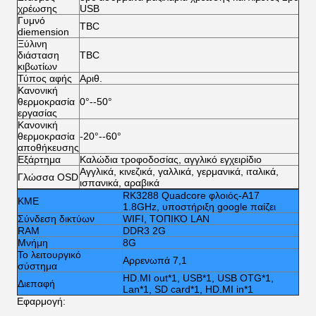
χρέωσης
USB
Γυμνό
TBC
diemension
Ξύλινη
διάσταση
TBC
κιβωτίων
Τύπος αφής
Αριθ.
Κανονική
θερμοκρασία
0°--50°
εργασίας
Κανονική
θερμοκρασία
-20°--60°
αποθήκευσης
Εξάρτημα
Καλώδια τροφοδοσίας, αγγλικό εγχειρίδιο
Αγγλικά, κινεζικά, γαλλικά, γερμανικά, ιταλικά,
Γλώσσα OSD
ισπανικά, αραβικά
RK3288 Quadcore φλοιός-A17
ΚΜΕ
1.8GHz, υποστήριξη google παίζει
Σύνδεση δικτύων
WIFI, ΤΟΠΙΚΌ LAN
RAM
DDR3 2G
Μνήμη
8G
Το λειτουργικό
Αρρενωπά 7,1
σύστημα
HD.MI out*1, USB*1, USB OTG*1,
Διεπαφή
Lan*1, SD card*1, HD.MI in*1
Εφαρμογή: