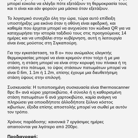
μπορεί εύκολα να ελέγξει πότε εξετάζουν τη θερμοκρασία τους
και τι είναι και εάν φορούν μια μάσκα όταν εξετάζουν.
Το λογισμικό συνεχίζει όλη την ώρα, τώρα αυτό επίδειξη
υποστήριξης μια εικόνα όταν η οθόνη είναι εφεδρική, και
καθεμία που έρχεται μπορεί να ανιχνεύσει τον κώδικα QR για να
καταχωρήσει την ιστορία ταξιδιού τους στις προηγούμενες 14
ημέρες και να υποβάλει στην κυβέρνηση, αυτή η λειτουργία
είναι ένας μούστος στη Σιγκαπούρη.
Για την εγκατάσταση, τα 8 ο» που ανώμαλος ελεγκτής
θερμοκρασίας μπορεί να είναι κρεμούν στον τοίχο ή με μια
στάση, η στάση μπορεί να είναι στην κορυφή του πίνακα ή τη
στάση στο πάτωμα, το ύψος στάσεων πατωμάτων μπορεί να
είναι 0.6m, 1.1m ή 1.2m, επίσης έχουμε μια διευθετήσιμη
στάση ύψους στην επιλογή.
Συσκευασία: Η τυποποιημένη συσκευασία είναι thermoscanner
8pc 8» ανά κύριο χαρτοκιβώτιο, 4 σύνολο ή η καθορισμένη
στάση πατωμάτων 6 ανά χαρτοκιβώτιο, καμία ανάγκη να
πληρώσει για οποιοδήποτε άλλοδήποτε ξύλινο κόστος
κιβωτίων, έξοδα επίσης αποστολής μπορεί να σωθεί με αυτόν
τον τρόπο.
Χρόνος παράδοσης: κανονικά 7 εργάσιμες ημέρες
απαιτούνται για λιγότερο από 200pc.
Προδιαγραφή: