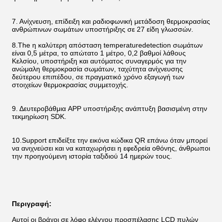
7. 
Ανίχνευση, επίδειξη και ραδιοφωνική μετάδοση θερμοκρασίας 
ανθρώπινων σωμάτων υποστήριξης σε 27 είδη γλωσσών.
8.The η καλύτερη απόσταση temperaturedetection σωμάτων 
είναι 0,5 μέτρα, το απώτατο 1 μέτρο, 0,2 βαθμοί λάθους 
Κελσίου, υποστήριξη και αυτόματος συναγερμός για την 
ανώμαλη
 θερμοκρασία 
σωμάτων
, ταχύτητα ανίχνευσης 
δεύτερου επιπέδου, σε πραγματικό χρόνο εξαγωγή των 
στοιχείων θερμοκρασίας συμμετοχής.
9. 
Δευτεροβάθμια APP υποστήριξης ανάπτυξη βασισμένη στην 
τεκμηρίωση SDK.
10.Support επιδείξτε την εικόνα κώδικα QR επάνω όταν μπορεί 
να ανιχνεύσει και να καταχωρήσει η εφεδρεία οθόνης, άνθρωποι 
την προηγούμενη ιστορία ταξιδιού 14 ημερών τους.
Περιγραφή:
Αυτοί οι βράχοι σε λόφο ελέγχου προσπέλασης LCD πυλών