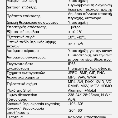
Μακρινή βελτίωση
Υποστήριξη
Περιλαμβάνει τη διαχείριση 
Διεπαφή επίδειξης
διαχείριση εικόνων, ερώτηση 
Δημόσιο σύννεφο υποστήριξης,
Πρότυπο επέκτασης
περιοχής, αυτόνομο
Δοκιμή θερμοκρασίας σώματος
Υποστήριξη
Υποστήριξη απόστασης
1 μέτρο
Εξεταστική ακρίβεια
≤ ±0.2℃
Εξεταστική σειρά
10
℃~42℃
Οπτικό πεδίο θερμικής λήψης
32 X 32
℃
εικόνων
Αυτόματο πέρασμα
Υποστήριξη, για την κανονικ
Η υποστήριξη, για την ανώμ
Αυτόματος συναγερμός
μπορεί να είναι έθεσε προ
Στεγανοποιήστε
IP65
Εγκατάσταση
Η μηχανή πυλών, ύψος μπορεί
Σχήματα φωτογραφιών
JPEG
,
BMP
,
GIF
,
PNG
Ακουστικά σχήματα
MP3
,
WAV
,
WMA
MP4
,
AVI
,
DIVX
,
XVID
,
VOB
,
Τηλεοπτικό σχήμα
RMVB
,
MKV
,
MOV
,
HDMOV
,
Υλικό της Shell
Aluminum+Metal
Γυμνό diemension
238.24*128*25mm, N.W.: 1.4
Τύπος αφής
Αριθ.
Κανονική θερμοκρασία εργασίας
-10°--60°
Κανονική θερμοκρασία
-20°--60°
αποθήκευσης
Εξάρτημα
Καλώδιο, υποστήριγμα