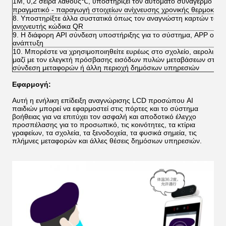
1M, 0,2 σειρά λάθους
℃
, υποστηρίζει τον αυτόματο συναγερμό για
πραγματικό - παραγωγή στοιχείων ανίχνευσης χρονικής θερμοκρασ
8.
Υποστηρίξτε άλλα συστατικά όπως τον αναγνώστη καρτών ταυ
ανιχνευτής κώδικα QR
9. Η διάφορη API σύνδεση υποστήριξης για το σύστημα, APP off-$
ανάπτυξη
10. Μπορέστε να χρησιμοποιηθείτε ευρέως στο σχολείο, αερολιμένα
μαζί με τον ελεγκτή πρόσβασης εισόδων πυλών μεταβάσεων στην κοι
σύνδεση μεταφορών ή άλλη περιοχή δημόσιων υπηρεσιών
Εφαρμογή:
Αυτή η ενήλικη επίδειξη αναγνώρισης LCD προσώπου AI 
παιδιών μπορεί 
να εφαρμοστεί στις πόρτες και το σύστημα 
βοήθειας για να επιτύχει τον ασφαλή και αποδοτικό έλεγχο 
προσπέλασης για το προσωπικό,
 τις κοινότητες, τα κτίρια 
γραφείων, τα σχολεία, τα ξενοδοχεία, τα φυσικά σημεία, τις 
πλήμνες μεταφορών και άλλες θέσεις δημόσιων υπηρεσιών
.