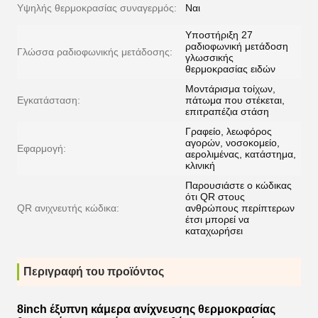
Υψηλής θερμοκρασίας συναγερμός:
Ναι
Υποστήριξη 27
ραδιοφωνική μετάδοση
Γλώσσα ραδιοφωνικής μετάδοσης:
γλωσσικής
θερμοκρασίας ειδών
Μοντάρισμα τοίχων,
Εγκατάσταση:
πάτωμα που στέκεται,
επιτραπέζια στάση
Γραφείο, λεωφόρος
αγορών, νοσοκομείο,
Εφαρμογή:
αερολιμένας, κατάστημα,
κλινική
Παρουσιάστε ο κώδικας
ότι QR στους
QR ανιχνευτής κώδικα:
ανθρώπους περίπτερων
έτσι μπορεί να
καταχωρήσει
Περιγραφή του προϊόντος
8inch έξυπνη κάμερα ανίχνευσης θερμοκρασίας