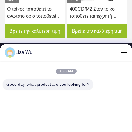
Βίντεο
400CD/M2 Στον τοίχο
450 νιτ LCD διαφημιστική
τοποθετείται τεχνητή
οθόνη τοιχώματος
νοημοσύνη αναγνώριση
ψηφιακή αφίσα
προσώπου LCD
Βρείτε την καλύτερη τιμή
Βρείτε την καλύτερη τιμή
διαφήμιση ψηφιακή
σήμανση οθόνης
ανελκυστήρα
Lisa Wu
3:36 AM
SHENZHEN MERCEDESTECHNOLOGY CO.,
Good day, what product are you looking for?
LTD.
sales6@lcd18.com
+86-189-2289-9266
4/F, χτίζοντας Δ, βιομηχανικό πάρκο GongChuangYing,