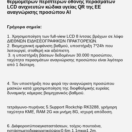
θερμομέτρων περίπτερων οθόνης περασμάτων
LCD ανιχνευτών κώδικα υγείας QR της ΕΕ
αναγνώρισης προσώπου AI
Γρήγορα σημεία:
1.
Χρησιμοποίηση των full-view LCD 8 ίντσας βράχων σε λόφο 
ΔΙΕΘΝΏΝ ΕΙΔΗΣΕΟΓΡΑΦΙΚΏΝ ΠΡΑΚΤΟΡΕΊΩΝ.
2. Βιομηχανική εμφάνιση βαθμού, υποστήριξη 7*24h που 
λειτουργεί, σταθερή και αξιόπιστη.
3. η υποστήριξη βάσεων δεδομένων 30.000 προσώπου, 
ταχύτητα περασμάτων αναγνώρισης προσώπου είναι λιγότερο 
από 1 δεύτερη.
4. Τον υποστήριξη που φορά την αναγνώριση προσώπου 
μασκών κατά χρησιμοποίηση της διοφθαλμικής ευρείας 
δυναμικής κάμερας βιομηχανικός-βαθμού.
τετράγωνο-πυρήνας 5.Support Rockchip RK3288, γρήγορη 
ταχύτητα ΚΜΕ, RAM 2G και μνήμη 8G, ισχυρή απόδοση.
6
. Διάφοροιτύποιεγκαταστάσεων, τοίχος-πουτοένα, 
ηστάσημετοδιαφορετικόύψος0.6m,1.1mκαι1.2m.