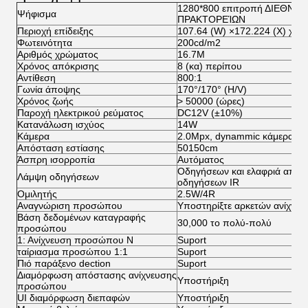
1280*800 επιτροπή ΔΙΕΘΝ
Ψήφισμα
ΠΡΑΚΤΟΡΕΊΩΝ
Περιοχή επίδειξης
107.64 (W) ×172.224 (Χ) χιλ.
Φωτεινότητα
200cd/m2
Αριθμός χρώματος
16.7M
Χρόνος απόκρισης
8 (κα) περίπου
Αντίθεση
800:1
Γωνία άποψης
170°/170° (H/V)
Χρόνος ζωής
> 50000 (ώρες)
Παροχή ηλεκτρικού ρεύματος
DC12V (±10%)
Κατανάλωση ισχύος
14W
Κάμερα
2.0Mpx, dynammic κάμερα δύ
Απόσταση εστίασης
50150cm
Άσπρη ισορροπία
Αυτόματος
Οδηγήσεων και ελαφριά αποζ
Λάμψη οδηγήσεων
οδηγήσεων IR
Ομιλητής
2.5W/4R
Αναγνώριση προσώπου
Υποστηρίξτε αρκετών ανίχνε
Βάση δεδομένων καταγραφής
30,000 το πολύ-πολύ
προσώπου
1: Ανίχνευση προσώπου Ν
Suport
ταίριασμα προσώπου 1:1
Suport
Πιό παράξενο dection
Suport
Διαμόρφωση απόστασης ανίχνευσης
Υποστήριξη
προσώπου
UI διαμόρφωση διεπαφών
Υποστήριξη