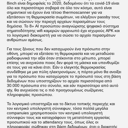
8inch είναι δημοφιλείς το 2020, δεδομένου ότι τα covid-19 είναι
όλο και περισσότερο σοβαρά σε όλο τον κόσμο, αυτό είναι
σημαντικοί να έχουν ένα τέτοιο thermoscanner για να
εξετάσουν τη θερμοκρασία σωμάτων, να ελέγξουν passby τους
και να σώσουν την περιοχή αρχείων περασμάτων τους
δημόσια. Το 8» AI προσώπου αναγνώρισης ψηφιακό σύστημα
σηματοδότησης wifi καμερών αρρενωπό έχει ισχυρούς APK και
το λογισμικό διακομιστή για να σώσει το αρχείο περασμάτων
ανθρώπων αμέσως.
Για τους ξένους που δεν καταχωρούν ένα πρόσωπο στην
οθόνη, μπορεί να εξετάσει τη θερμοκρασία και να μεταδώσει
ραδιοφωνικά την αξία όταν στέκονται στο μέτωπο, μπορεί
επίσης να ανιχνεύσει ποιος δεν φορά τη μάσκα και υπενθυμίζει
σε τους για να κάνει έτσι. Εάν ο ελεγκτής θερμοκρασίας
συνδέθηκε με μια πύλη ηλεκτρονόμων, η πόρτα μόνο θα ανοίξει
για το πρόσωπο που καταχώρησε το πρόσωπό τους στη βάση
δεδομένων που υποστηρίζουν το αρχείο περισσότερα από
30.000 πρόσωπα στο σύνολο, και εάν περισσότερο από αυτό
qty, θα ανιχνεύσει τις ο πιό προηγουμένως σωζόμενες
πληροφορίες προσώπου.
Το λογισμικό υποστηρίζει και το δίκτυο τοπικής περιοχής και
τον κεντρικό υπολογιστή σύννεφων, τόσα πολλά μεγάλα
companuies χρησιμοποιούν τον κεντρικό υπολογιστή
σύννεφών τους και καταγράφουν τη μετατόπιση εργασίας
προσωπικού και το attendancy τους, όπως όλες οι
πληροφορίες σώθηκαν στη βάση δεδομένων, έτσι ο διοικητής